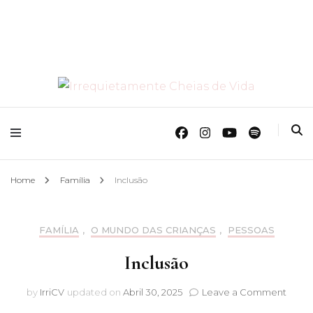
O Mundo Das Crianças
Irrequietamente
Cheias de Vida
Home
Família
Inclusão
FAMÍLIA
,
O MUNDO DAS CRIANÇAS
,
PESSOAS
Inclusão
on
by
IrriCV
updated on
Abril 30, 2025
Leave a Comment
Inclus