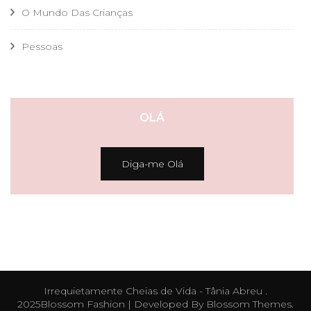
O Mundo Das Crianças
Pessoas
OLÁ
Diga-me Olá
Irrequietamente Cheias de Vida - Tânia Abreu .
2025
Blossom Fashion | Developed By
Blossom Themes
.