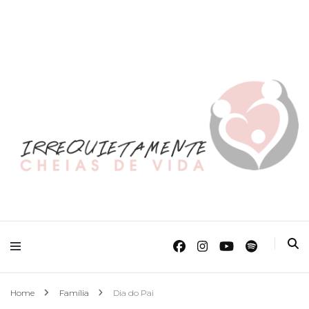
O Mundo Das Crianças
Irrequietamente
Cheias de Vida
Home
Família
Dia do Pai