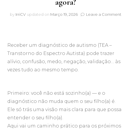
agora?
on
by
IrriCV
updated on
Março 19, 2026
Leave a Comment
O
meu
filho(
é
AUTI
Receber um diagnóstico de autismo (TEA –
E
Transtorno do Espectro Autista) pode trazer
agor
alívio, confusão, medo, negação, validação… às
vezes tudo ao mesmo tempo.
Primeiro: você não está sozinho(a) — e o
diagnóstico não muda quem o seu filho(a) é.
Ele só trás uma visão mais clara para que possa
entender o seu filho(a).
Aqui vai um caminho prático para os próximos