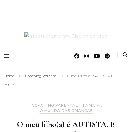
O Mundo Das Crianças
Irrequietamente
Cheias de Vida
Home
Coaching Parental
O meu filho(a) é AUTISTA. E
agora?
COACHING PARENTAL
,
FAMÍLIA
,
O MUNDO DAS CRIANÇAS
O meu filho(a) é AUTISTA. E