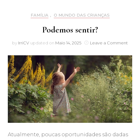
FAMÍLIA
,
O MUNDO DAS CRIANÇAS
Podemos sentir?
on
by
IrriCV
updated on
Maio 14, 2025
Leave a Comment
Pode
sentir
Atualmente, poucas oportunidades são dadas