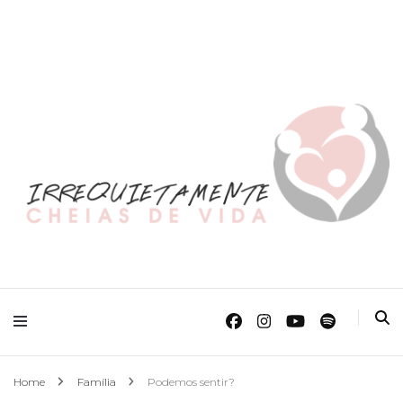
O Mundo Das Crianças
Irrequietamente
Cheias de Vida
Home
Família
Podemos sentir?