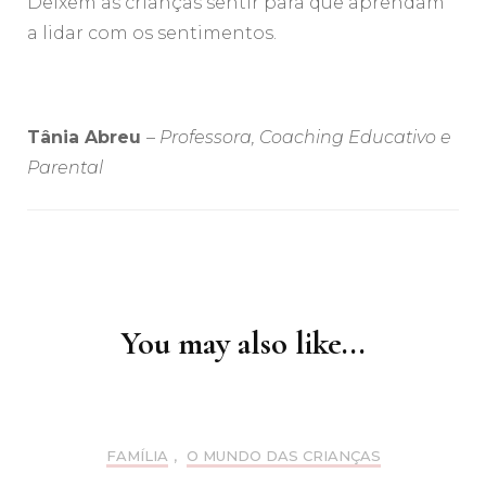
Deixem as crianças sentir para que aprendam
a lidar com os sentimentos.
Tânia Abreu
–
Professora, Coaching Educativo e
Parental
Post
Navigation
You may also like...
FAMÍLIA
,
O MUNDO DAS CRIANÇAS