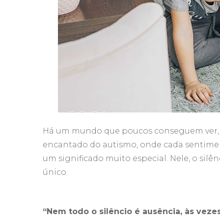
Há um mundo que poucos conseguem ver, 
encantado do autismo, onde cada sentimen
um significado muito especial. Nele, o silê
único.
“Nem todo o silêncio é ausência, às vezes