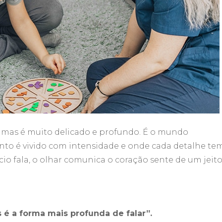
mas é muito delicado e profundo. É o mundo
to é vivido com intensidade e onde cada detalhe te
ncio fala, o olhar comunica o coração sente de um jeit
 é a forma mais profunda de falar”.