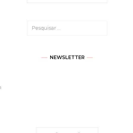
Pesquisar
por:
NEWSLETTER
m
o
Newsletter