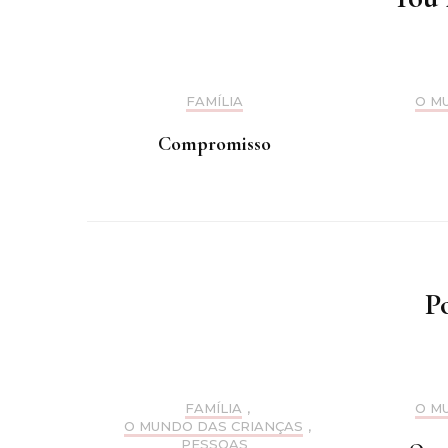
FAMÍLIA
O M
Compromisso
P
FAMÍLIA
,
O M
O MUNDO DAS CRIANÇAS
,
PESSOAS