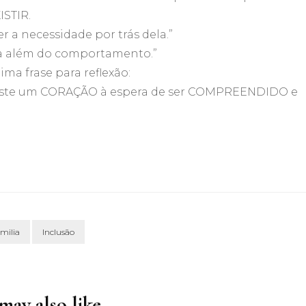
ISTIR.
r a necessidade por trás dela.”
ra além do comportamento.”
ima frase para reflexão:
 existe um CORAÇÃO à espera de ser COMPREENDIDO e
milia
Inclusão
ay also like...