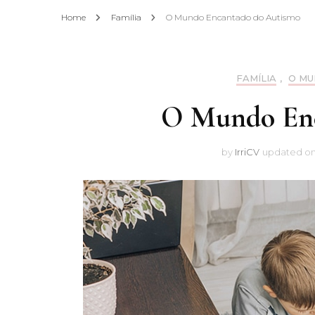
Home
Família
O Mundo Encantado do Autismo
FAMÍLIA
,
O MU
O Mundo Enc
by
IrriCV
updated o