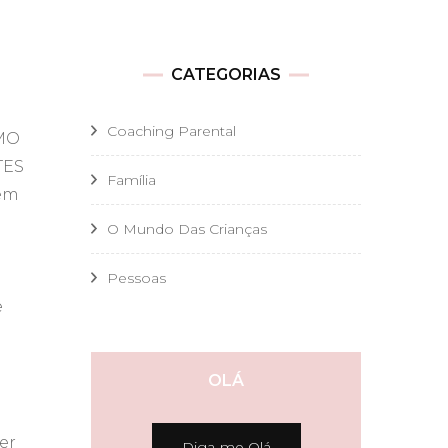
CATEGORIAS
Coaching Parental
SMO
TES
Família
ém
O Mundo Das Crianças
Pessoas
e
OLÁ
er
Diga-me Olá