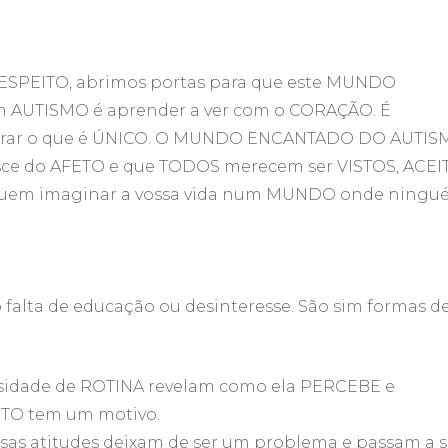
SPEITO, abrimos portas para que este MUNDO
AUTISMO é aprender a ver com o CORAÇÃO. É
celebrar o que é ÚNICO. O MUNDO ENCANTADO DO AUTI
sce do AFETO e que TODOS merecem ser VISTOS, ACEI
uem imaginar a vossa vida num MUNDO onde ningu
 falta de educação ou desinteresse. São sim formas d
essidade de ROTINA revelam como ela PERCEBE e
O tem um motivo.
s atitudes deixam de ser um problema e passam a s