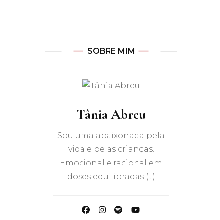
 de Vida
SOBRE MIM
Tânia Abreu
Sou uma apaixonada pela
vida e pelas crianças.
Emocional e racional em
doses equilibradas (...)