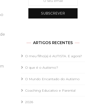
ão
 de
ARTIGOS RECENTES
O meu filho(a) é AUTISTA. E agora?
om
O que é o Autismo?
O Mundo Encantado do Autismo
Coaching Educativo e Parental
2026