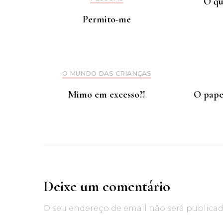
O qu
Permito-me
O MUNDO DAS CRIANÇAS
Mimo em excesso?!
O papel
Deixe um comentário
O seu endereço de email não será publicad