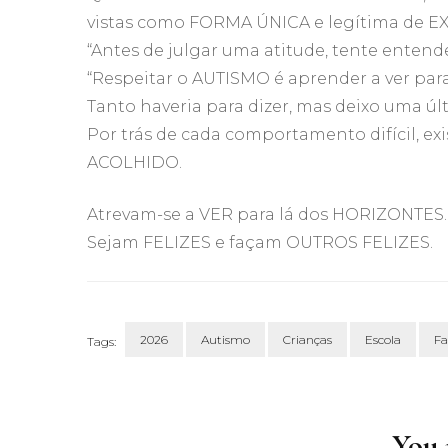
vistas como FORMA ÚNICA e legítima de EX
“Antes de julgar uma atitude, tente entende
“Respeitar o AUTISMO é aprender a ver pa
Tanto haveria para dizer, mas deixo uma últ
Por trás de cada comportamento difícil,
ACOLHIDO.
Atrevam-se a VER para lá dos HORIZONTES.
Sejam FELIZES e façam OUTROS FELIZES.
2026
Autismo
Crianças
Escola
Fa
Tags:
Post
Navigation
You m