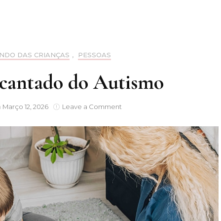
Cheias
NDO DAS CRIANÇAS
,
PESSOAS
antado do Autismo
on
n
Março 12, 2026
Leave a Comment
O
Mundo
Encantado
do
Autismo