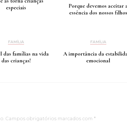
e as torna crianças
Porque devemos aceitar 
especiais
essência dos nossos filho
FAMÍLIA
FAMÍLIA
 das famílias na vida
A importância da estabilid
das crianças!
emocional
o.
Campos obrigatórios marcados com
*