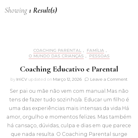
Showing
1 Result(s)
COACHING PARENTAL
,
FAMÍLIA
,
O MUNDO DAS CRIANÇAS
,
PESSOAS
Coaching Educativo e Parental
on
by
IrriCV
updated on
Março 12, 2026
Leave a Comment
Coac
Ser pai ou mãe não vem com manual.Mas não
Educ
e
tens de fazer tudo sozinho/a. Educar um filho é
Paren
uma das experiências mais intensas da vida.Há
amor, orgulho e momentos felizes. Mas também
há cansaço, dúvidas, culpa e dias em que parece
que nada resulta. O Coaching Parental surge