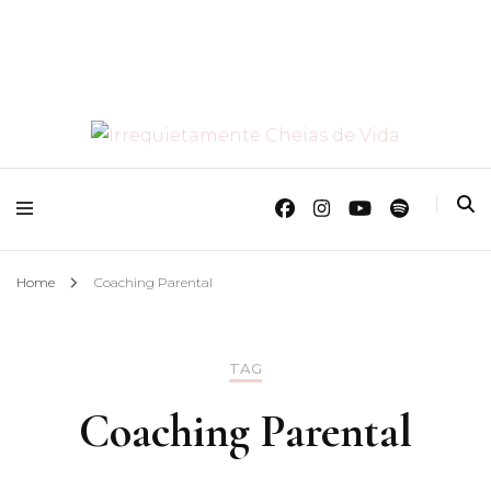
O Mundo Das Crianças
Irrequietamente
Cheias de Vida
Home
Coaching Parental
TAG
Coaching Parental