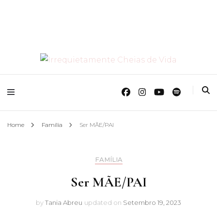
O Mundo Das Crianças
Irrequietamente
Cheias de Vida
Home
Família
Ser MÃE/PAI
FAMÍLIA
Ser MÃE/PAI
by
Tania Abreu
updated on
Setembro 19, 2023