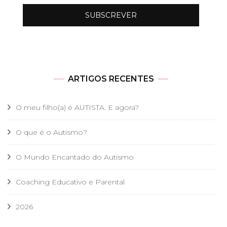
ARTIGOS RECENTES
O meu filho(a) é AUTISTA. E agora?
O que é o Autismo?
O Mundo Encantado do Autismo
Coaching Educativo e Parental
2026