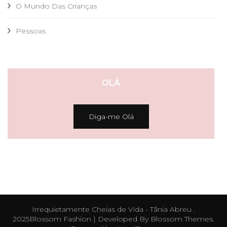
O Mundo Das Crianças
Pessoas
OLÁ
Diga-me Olá
Irrequietamente Cheias de Vida - Tânia Abreu .
2025
Blossom Fashion | Developed By
Blossom Themes
.