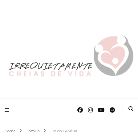
O Mundo Das Crianças
Irrequietamente
Cheias de Vida
Home
Família
Dia da FAMÍLIA